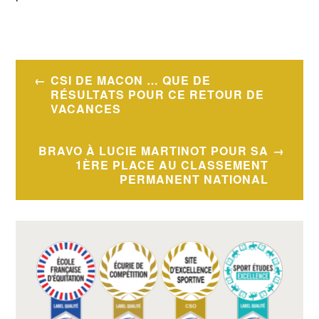
Navigation
CSI DE MACON … QUE DE
de
RÉSULTATS POUR CE RETOUR DE
VACANCES
l’article
BRAVO À LUCIE MARTINOT POUR SA
1ÈRE PLACE AU CLASSEMENT
PERMANENT NATIONAL