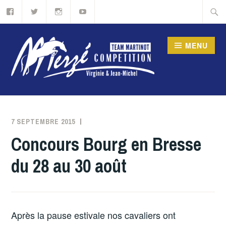
Accéder
Recher
au
contenu
MENU
principal
ÉLEVAGE DE MERZÉ –
MERZÉ COMPÉTION,
7 SEPTEMBRE 2015
MERZE
SPORT ÉTUDES
Concours Bourg en Bresse
ÉQUITATION EN
du 28 au 30 août
BOURGOGNE
Après la pause estivale nos cavaliers ont