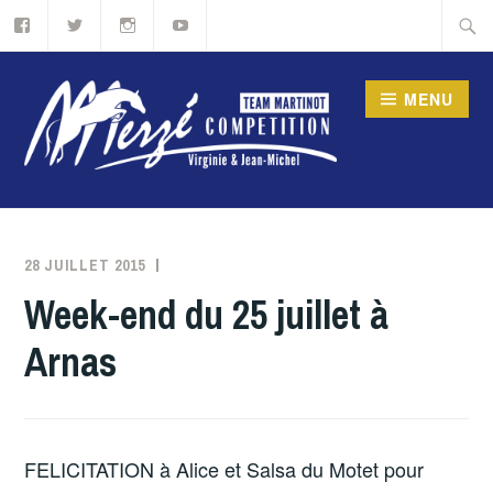
Accéder
Recher
au
contenu
MENU
principal
ÉLEVAGE DE MERZÉ –
MERZÉ COMPÉTION,
28 JUILLET 2015
MERZE
SPORT ÉTUDES
Week-end du 25 juillet à
ÉQUITATION EN
Arnas
BOURGOGNE
FELICITATION à Alice et Salsa du Motet pour