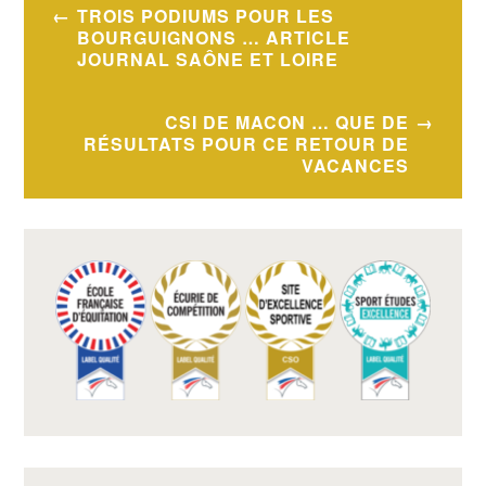
Navigation
TROIS PODIUMS POUR LES
de
BOURGUIGNONS … ARTICLE
JOURNAL SAÔNE ET LOIRE
l’article
CSI DE MACON … QUE DE
RÉSULTATS POUR CE RETOUR DE
VACANCES