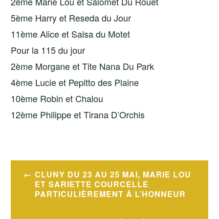
2ème Marie Lou et Salomet Du Rouet
5ème Harry et Reseda du Jour
11ème Alice et Salsa du Motet
Pour la 115 du jour
2ème Morgane et Tite Nana Du Park
4ème Lucie et Pepitto des Plaine
10ème Robin et Chalou
12ème Philippe et Tirana D’Orchis
Navigation
CLUNY DU 23 AU 25 MAI, MARIE LOU
de
ET SARIETTE COURCELLE
PARTICULIÈREMENT À L’HONNEUR
l’article