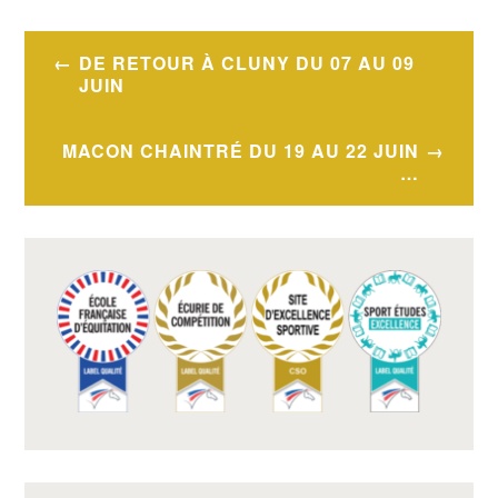
Navigation
DE RETOUR À CLUNY DU 07 AU 09
de
JUIN
l’article
MACON CHAINTRÉ DU 19 AU 22 JUIN
…