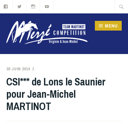
Accéder
Recher
au
contenu
MENU
principal
ÉLEVAGE DE MERZÉ –
MERZÉ COMPÉTION,
30 JUIN 2014
MERZE
SPORT ÉTUDES
CSI*** de Lons le Saunier
ÉQUITATION EN
pour Jean-Michel
BOURGOGNE
MARTINOT